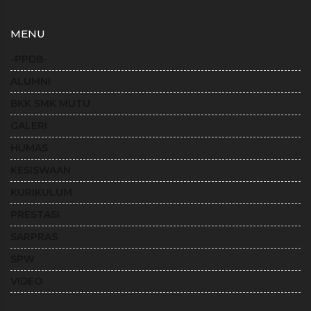
MENU
-PPDB-
ALUMNI
BKK SMK MUTU
GALERI
HUMAS
KESISWAAN
KURIKULUM
PRESTASI
SARPRAS
SPW
VIDEO