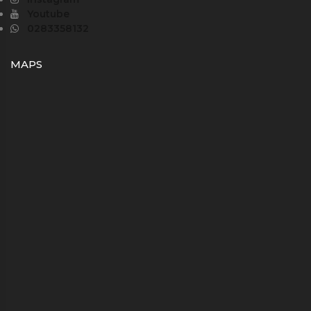
Youtube
0283358132
MAPS