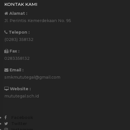
KONTAK KAMI
Alamat :
Jl. Perintis Kemerdekaan No. 95
Telepon :
(0283) 358132
Fax :
0283358132
Email :
smkmututegal@gmail.com
Website :
mututegal.sch.id
Media Sosial :
Facebook
Twitter
Instagram